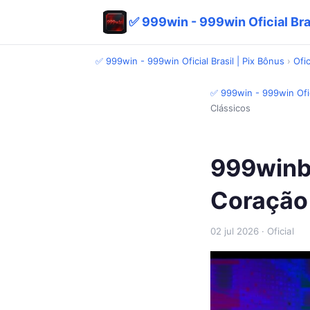
✅ 999win - 999win Oficial Bras
✅ 999win - 999win Oficial Brasil | Pix Bônus
›
Ofic
✅ 999win - 999win Ofici
Clássicos
999winb
Coração 
02 jul 2026
· Oficial