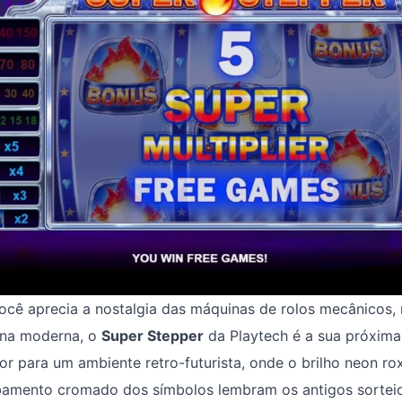
ocê aprecia a nostalgia das máquinas de rolos mecânicos,
lina moderna, o
Super Stepper
da Playtech é a sua próxima 
or para um ambiente retro-futurista, onde o brilho neon ro
amento cromado dos símbolos lembram os antigos sorteios