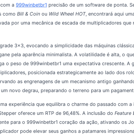
 com a
999winbetbr1
precisão de um software de ponta. Se
los como
Bill & Coin
ou
Wild Wheel HOT
, encontrará aqui um
levada por uma mecânica de escada de multiplicadores que
 grade 3×3, evocando a simplicidade das máquinas clássic
ane pela aparência minimalista. A volatilidade é alta, o que
ga o peso de 999winbetbr1 uma expectativa crescente. A g
iplicadores, posicionada estrategicamente ao lado dos ro
rvando as engrenagens de um mecanismo antigo ganhando 
a um novo degrau, preparando o terreno para um pagamento
ma experiência que equilibra o charme do passado com a
 Stepper oferece um RTP de 96,48%. A inclusão do
Feature 
ente para o 999winbetbr1 coração da ação, ativando os Jo
iplicador pode elevar seus ganhos a patamares impression