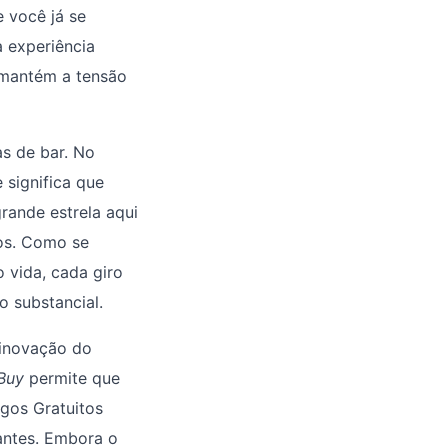
 você já se
a experiência
 mantém a tensão
as de bar. No
 significa que
rande estrela aqui
los. Como se
vida, cada giro
 substancial.
 inovação do
Buy
permite que
gos Gratuitos
antes. Embora o