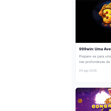
999win: Uma Ave
Prepare-se para uma
nas profundezas da
título da Popiplay que
05 ago 2026